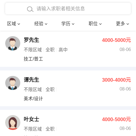
在校学生工作经验
本科
行政后勤
建筑装潢
确定
区域
经验
学历
职位
更多
三年以上工作经验
硕士
销售岗位
教师
罗先生
4000-5000元
四年以上工作经验
博士
文员
护士
08-06
不限区域
全职
高中
五年以上工作经验
财务会计
传单派发
技工/普工
十年以上工作经验
超市零售
促销导购
谭先生
3000-4000元
网络IT
保健按摩
08-06
不限区域
全职
美术/设计
快递员
前台接待
收银员
技术员/工程师
叶女士
4000-5000元
08-06
水电/机修
部门经理
不限区域
全职