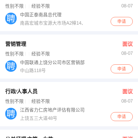
08-07
性别不限
经验不限
出纳
保险
中国正泰南昌总代理
申请
编辑
法律
南昌宏城市宝源大市场A2幛14、15号
保洁
贸易采购
营销管理
面议
跟单
理财顾问
08-07
性别不限
经验不限
中国联通上饶分公司市区营销部
其他职位
申请
中山路118号
行政∕人事人员
面议
08-07
性别不限
经验不限
江西省力仁房地产评估有限公司
申请
上饶五三大道48号