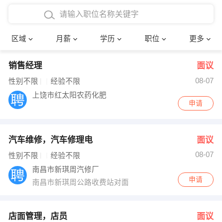
4000-5000元
本科
行政后勤
建筑装潢
确定
区域
月薪
学历
职位
更多
5000-8000元
硕士
销售岗位
教师
销售经理
面议
8000-12000元
博士
文员
护士
08-07
性别不限
经验不限
12000-20000元
财务会计
传单派发
上饶市红太阳农药化肥
申请
其他
超市零售
促销导购
汽车维修，汽车修理电
面议
网络IT
保健按摩
08-07
性别不限
经验不限
快递员
前台接待
南昌市新琪周汽修厂
申请
南昌市新琪周公路收费站对面
收银员
技术员/工程师
水电/机修
部门经理
店面管理，店员
面议